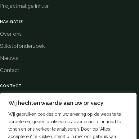
Projectmatige inhuur
NAVIGATIE
Over ons
Stikstofonderzoek
Nieuws
Contact
CONTACT
Oudenhof 4
Wij hechten waarde aan uw privacy
4191 NW Geldermalsen
Wij gebruiken cookies om uw ervaring op de website te
Vragen over inhuur?
06 39743969
verbeteren, gepersonaliseerde advertenties of inhoud te
Stel ze direct via WhatsApp
tonen en ons verkeer te analyseren. Door op "Alles
info@walraven-advies.nl
accepteren" te klikken, stemt u in met ons gebruik van